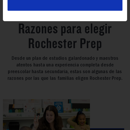
Razones para elegir
Rochester Prep
Desde un plan de estudios galardonado y maestros
atentos hasta una experiencia completa desde
preescolar hasta secundaria, estas son algunas de las
razones por las que las familias eligen Rochester Prep.