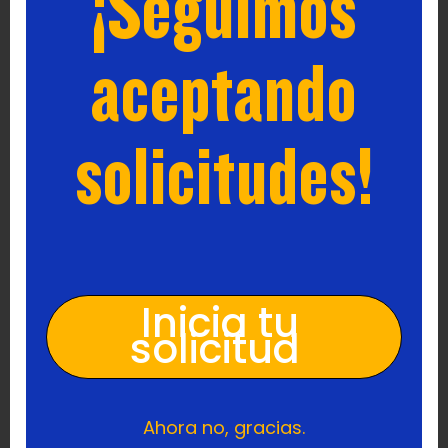
aceptando
concertadas gratuitas. Las familias pueden solicitar sin
costo alguno a cualquiera de nuestras 3 escuelas primarias,
3 escuelas intermedias o 1 escuela secundaria en
Rochester, NY.
solicitudes!
Presente su solicitud en línea o descargue una solicitud en
papel y envíela por correo:
Escuelas concertadas Rochester Prep
400 Andrews Street, Suite 610
Rochester NY, 14604
Las familias pueden entrar en
BuenasEscuelasRoc
ver el
estado de su solicitud en cualquier momento.
Inicia tu
Para preguntas o asistencia, envíe un correo electrónico a
enroll@rochesterprep.org
o llámenos al 585-470-8245
solicitud
¡Solicite hoy mismo!
Ahora no, gracias.