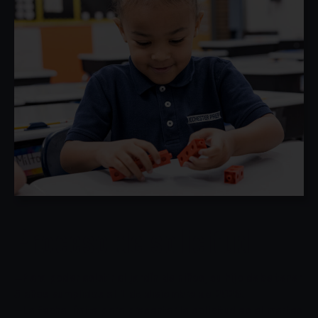
Proceso de solicitud
—Para poder asistir al jardín de niños, su hijo debe tener
5 años cumplidos al 1 de diciembre de 2026.
—La fecha límite para presentar la solicitud es el martes
1 de abril de 2026.
—Las solicitudes pueden presentarse después de la
fecha límite y se añadirán a la lista de espera, y las