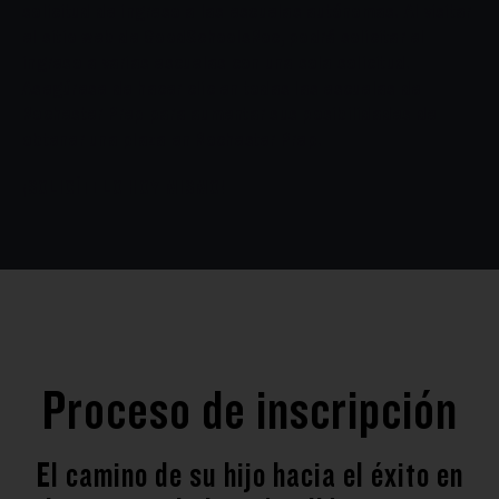
Asegúrese de hacer clic en todas las escuelas de
Rochester Prep para aumentar sus posibilidades de
obtener una plaza en Rochester Prep.
¡SOLICÍTELO HOY MISMO!
Proceso de inscripción
El camino de su hijo hacia el éxito en
la universidad y más allá comienza
aquí.