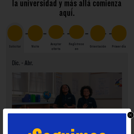
Aceptar
Regístrese
Solicitar
Visite
Orientación
Primer día
oferta
en
Dic. - Abr.
¡Seguimos
Presente una solicitud para nuestras galardonadas escuelas