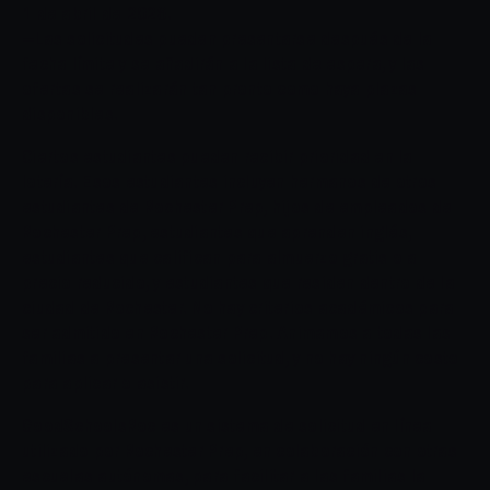
ofertas se realizarán tan pronto como haya plazas
disponibles.
Ciertos estudiantes pueden recibir prioridad en la
lotería. Esos estudiantes incluyen hermanos de otros
estudiantes de Rochester Prep, hijos de empleados de
Rochester Prep, estudiantes que aprenden inglés,
estudiantes que califican para almuerzo gratis o a
precio reducido, y estudiantes que residen dentro de la
ciudad de Rochester. No hay criterios académicos para
ser admitido en Rochester Prep. Animamos a todas las
familias a presentar una solicitud, y no hay ningún costo
para aplicar o asistir.
GoodSchoolsRoc es un sistema de solicitud en línea
utilizado por Rochester Prep, en colaboración con otras
escuelas autónomas, para facilitar a las familias la
solicitud de ingreso a las escuelas autónomas. Al visitar
el sitio web de GoodSchoolsRoc, podrá solicitar el
ingreso a varias escuelas con una sola solicitud.